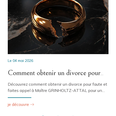
Le
04 mai 2026
Comment obtenir un divorce pour
t
faute aux torts exclusifs de l'autre
Découvrez comment obtenir un divorce pour faute et
faites appel à Maître GRINHOLTZ-ATTAL pour un
époux ?
accompagnement ...
je découvre